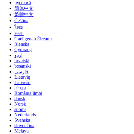
русский
简体中文
繁體中文
Čeština
ไทย
Eesti
Gaeilgenah Éireann
íslenska
Cymraeg
اردو
hrvatski
bosanski
فارسی
Lietuvių
Latviešu
עברית
România limbi
dansk
Norsk
suomi
Nederlands
Svenska
slovenčina
Melayu