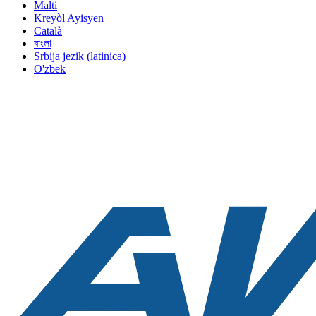
Malti
Kreyòl Ayisyen
Català
বাংলা
Srbija jezik (latinica)
O'zbek