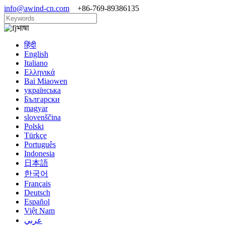
info@awind-cn.com
+86-769-89386135
भाषा
हिंदी
English
Italiano
Ελληνικά
Bai Miaowen
українська
Български
magyar
slovenščina
Polski
Türkçe
Português
Indonesia
日本語
한국어
Français
Deutsch
Español
Việt Nam
عربي